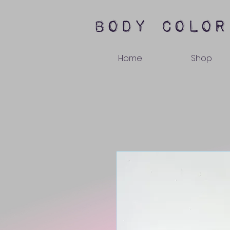
body color
Home
Shop