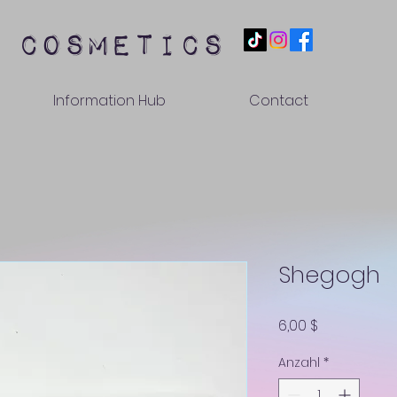
 cosmetics
Information Hub
Contact
Shegogh
Preis
6,00 $
Anzahl
*