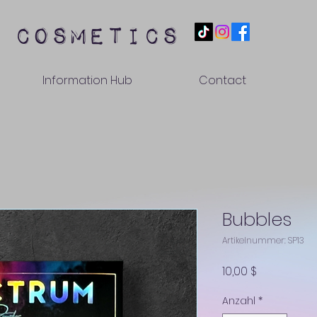
 cosmetics
Information Hub
Contact
Bubbles
Artikelnummer: SP13
Preis
10,00 $
Anzahl
*